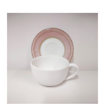
Cozinha Industrial
Itens Decorativos
Madeira
Melamina
Mini Porção
Mobiliário
Prata