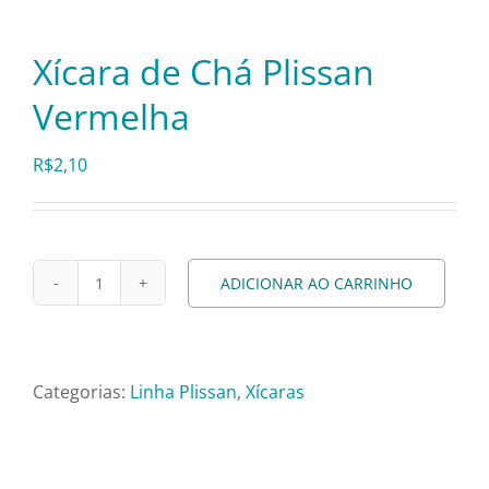
Pratos e Xícaras
Xícara de Chá Plissan
Rechauds e Panelas
Vermelha
Saladeiras e Fruteiras
R$
2,10
Sousplat
ADICIONAR AO CARRINHO
Xícara
Talheres
de
Chá
Toalhas e Guardanapos
Plissan
Categorias:
Linha Plissan
,
Xícaras
Vermelha
quantidade
Travessas e Bandejas