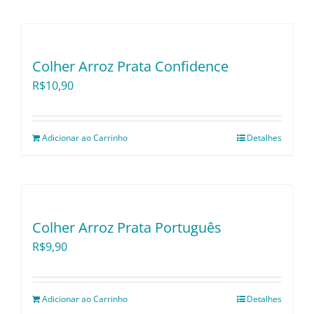
Pratos e Xícaras
Rechauds e Panela
Colher Arroz Prata Confidence
R$
10,90
Saladeiras e Frutei
Adicionar ao Carrinho
Detalhes
Sousplat
Talheres
Colher Arroz Prata Português
Toalhas e Guarda
R$
9,90
Travessas e Bande
Adicionar ao Carrinho
Detalhes