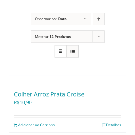
Itens Decorativos
Ordernar por
Data
Mostrar
12 Produtos
Madeira
Melamina
Mini Porção
Colher Arroz Prata Croise
Mobiliário
R$
10,90
Prata
Adicionar ao Carrinho
Detalhes