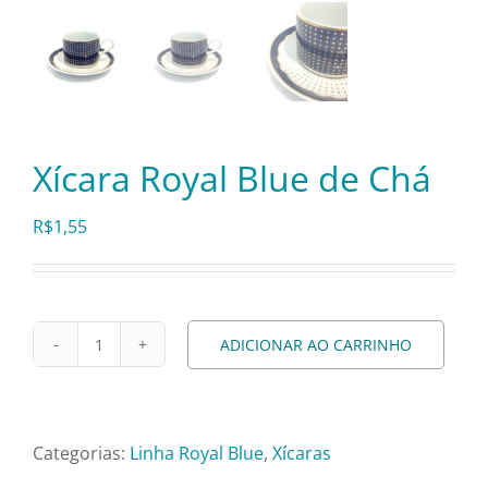
Pratos e Xícaras
Rechauds e Panelas
Saladeiras e Fruteiras
Xícara Royal Blue de Chá
R$
1,55
Sousplat
Talheres
ADICIONAR AO CARRINHO
Xícara
Toalhas e Guardanapos
Royal
Blue
Travessas e Bandejas
de
Categorias:
Linha Royal Blue
,
Xícaras
Chá