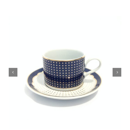
Cozinha Industrial
Itens Decorativos
Madeira
Melamina
Mini Porção
Mobiliário
Prata