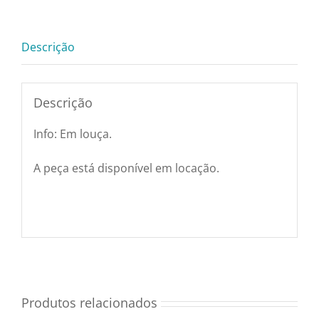
quantidade
Utensílios e Diversos
Descrição
Lançamentos
Descrição
Info: Em louça.
A peça está disponível em locação.
Produtos relacionados