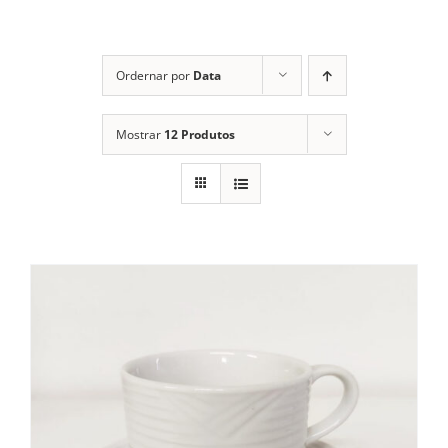
Cozinha Industrial
Itens Decorativos
Ordernar por
Data
Madeira
Mostrar
12 Produtos
Melamina
Mini Porção
Mobiliário
Prata