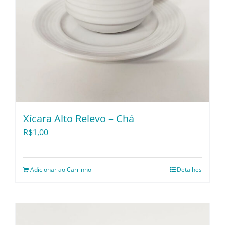
Pratos e Xícaras
Rechauds e Panelas
Saladeiras e Fruteiras
Sousplat
Xícara Alto Relevo – Chá
R$
1,00
Talheres
Adicionar ao Carrinho
Detalhes
Toalhas e Guardanapos
Travessas e Bandejas