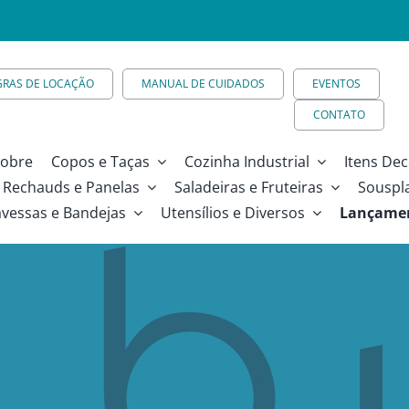
GRAS DE LOCAÇÃO
MANUAL DE CUIDADOS
EVENTOS
CONTATO
obre
Copos e Taças
Cozinha Industrial
Itens Dec
Rechauds e Panelas
Saladeiras e Fruteiras
Souspl
avessas e Bandejas
Utensílios e Diversos
Lançame