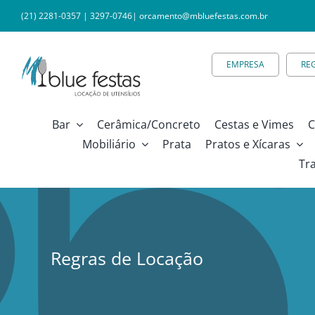
Ir
(21) 2281-0357
|
3297-0746
|
orcamento@mbluefestas.com.br
para
o
EMPRESA
RE
conteúdo
Bar
Cerâmica/Concreto
Cestas e Vimes
C
Mobiliário
Prata
Pratos e Xícaras
Tr
Regras de Locação