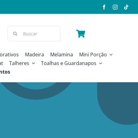
Buscar
resultados
para:
orativos
Madeira
Melamina
Mini Porção
at
Talheres
Toalhas e Guardanapos
ntos