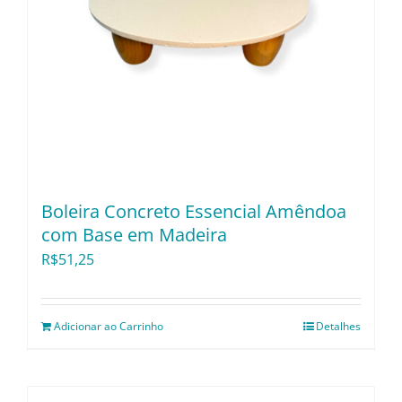
Pratos e Xícaras
Rechauds e Panelas
Saladeiras e Fruteiras
Sousplat
Boleira Concreto Essencial Amêndoa
com Base em Madeira
Talheres
R$
51,25
Toalhas e Guardanapos
Adicionar ao Carrinho
Detalhes
Travessas e Bandejas