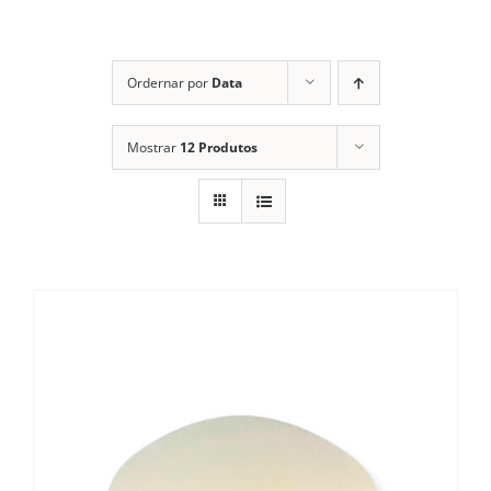
Cozinha Industrial
Itens Decorativos
Ordernar por
Data
Madeira
Mostrar
12 Produtos
Melamina
Mini Porção
Mobiliário
Prata