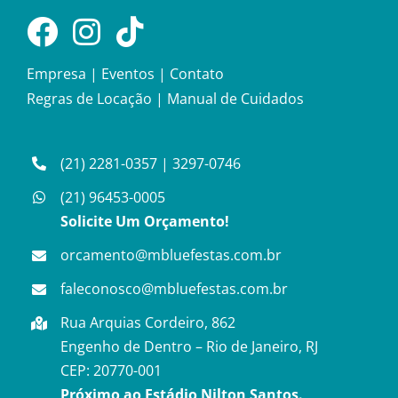
Empresa
|
Eventos
|
Contato
Regras de Locação
|
Manual de Cuidados
(21) 2281-0357
|
3297-0746
(21) 96453-0005
Solicite Um Orçamento!
orcamento@mbluefestas.com.br
faleconosco@mbluefestas.com.br
Rua Arquias Cordeiro, 862
Engenho de Dentro – Rio de Janeiro, RJ
CEP: 20770-001
Próximo ao Estádio Nilton Santos.