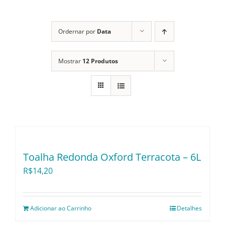
Itens Decorativos
Ordernar por
Data
Mostrar
12 Produtos
Madeira
Melamina
Mini Porção
Toalha Redonda Oxford Terracota – 6L
Mobiliário
R$
14,20
Prata
Adicionar ao Carrinho
Detalhes