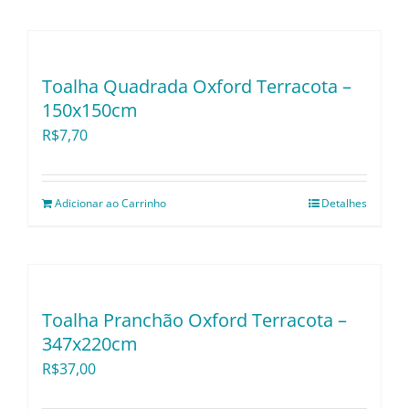
Pratos e Xícaras
Rechauds e Panela
Toalha Quadrada Oxford Terracota –
150x150cm
Saladeiras e Frutei
R$
7,70
Sousplat
Adicionar ao Carrinho
Detalhes
Talheres
Toalhas e Guarda
Toalha Pranchão Oxford Terracota –
347x220cm
R$
37,00
Travessas e Bande