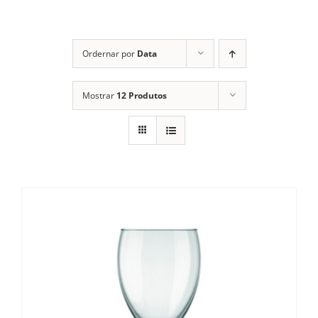
Cozinha Industrial
Itens Decorativos
Ordernar por
Data
Madeira
Mostrar
12 Produtos
Melamina
Mini Porção
Mobiliário
Prata