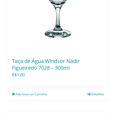
Pratos e Xícaras
Rechauds e Panelas
Saladeiras e Fruteiras
Sousplat
Taça de Água Windsor Nadir
Figueiredo 7028 – 300ml
Talheres
R$
1,00
Toalhas e Guardanapos
Adicionar ao Carrinho
Detalhes
Travessas e Bandejas