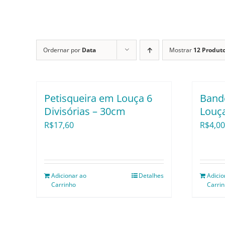
Ordernar por
Data
Mostrar
12 Produt
Petisqueira em Louça 6
Band
Divisórias – 30cm
Louç
R$
17,60
R$
4,00
Adicionar ao
Detalhes
Adicio
Carrinho
Carri