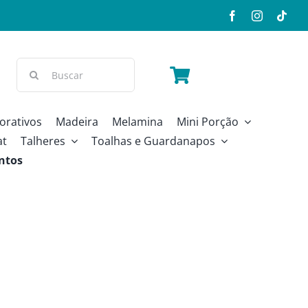
Buscar
resultados
para:
orativos
Madeira
Melamina
Mini Porção
at
Talheres
Toalhas e Guardanapos
ntos