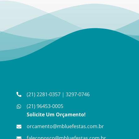
(21) 2281-0357
|
3297-0746
(21) 96453-0005
Solicite Um Orçamento!
orcamento@mbluefestas.com.br
faleconosco@mbluefestas.com.br