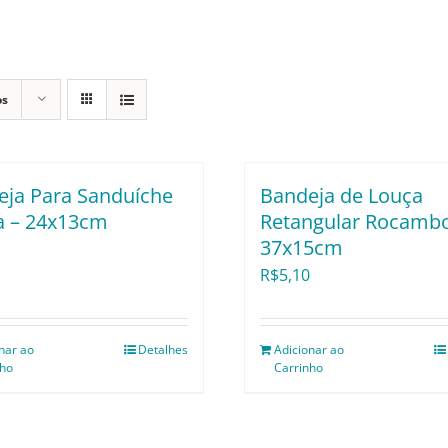
os
eja Para Sanduíche
Bandeja de Louça
a – 24x13cm
Retangular Rocambo
37x15cm
R$
5,10
nar ao
Detalhes
Adicionar ao
nho
Carrinho