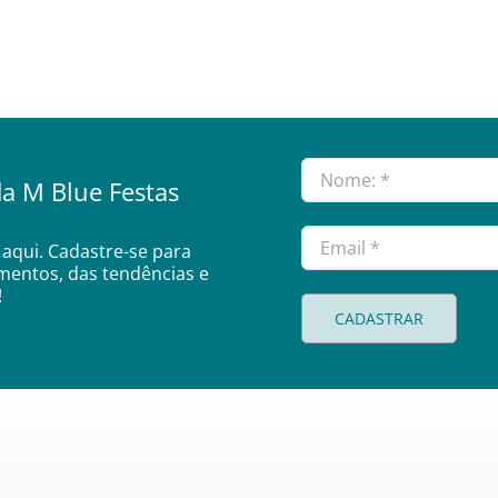
a M Blue Festas
aqui. Cadastre-se para
amentos, das tendências e
!
CADASTRAR