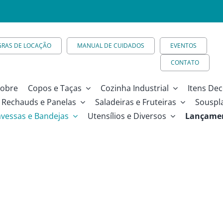
GRAS DE LOCAÇÃO
MANUAL DE CUIDADOS
EVENTOS
CONTATO
obre
Copos e Taças
Cozinha Industrial
Itens Dec
Rechauds e Panelas
Saladeiras e Fruteiras
Souspl
avessas e Bandejas
Utensílios e Diversos
Lançame