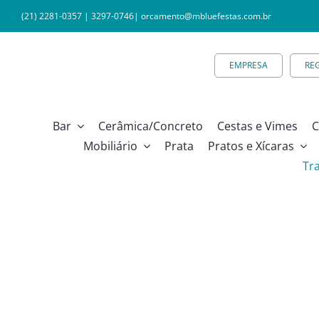
Ir
(21) 2281-0357
|
3297-0746
|
orcamento@mbluefestas.com.br
para
o
EMPRESA
RE
conteúdo
Bar
Cerâmica/Concreto
Cestas e Vimes
C
Mobiliário
Prata
Pratos e Xícaras
Tr
Louça