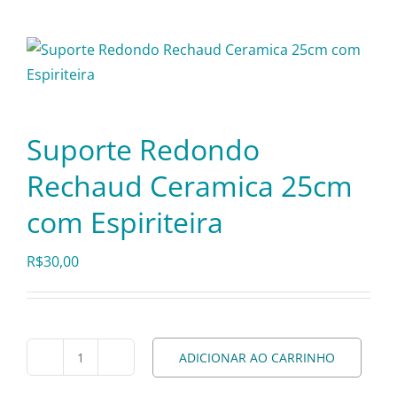
Itens Decorativos
Madeira
Suporte Redondo
Melamina
Rechaud Ceramica 25cm
com Espiriteira
Mini Porção
R$
30,00
Mobiliário
Prata
ADICIONAR AO CARRINHO
Suporte
Redondo