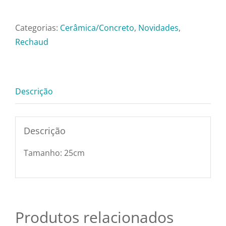
Pratos e Xícaras
Rechaud
Ceramica
Categorias:
Cerâmica/Concreto
,
Novidades
,
Rechauds e Panela
25cm
Rechaud
com
Espiriteira
Saladeiras e Frutei
quantidade
Descrição
Sousplat
Descrição
Talheres
Tamanho: 25cm
Toalhas e Guarda
Travessas e Bande
Produtos relacionados