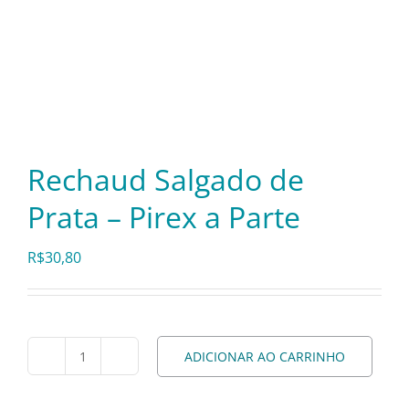
Itens Decorativos
Madeira
Rechaud Salgado de
Melamina
Prata – Pirex a Parte
Mini Porção
R$
30,80
Mobiliário
ADICIONAR AO CARRINHO
Prata
Rechaud
Salgado