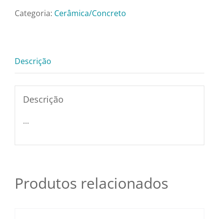
Pratos e Xícaras
Verde
Categoria:
Cerâmica/Concreto
18cm
Rechauds e Panela
quantidade
Descrição
Saladeiras e Frutei
Descrição
Sousplat
…
Talheres
Toalhas e Guarda
Produtos relacionados
Travessas e Bande