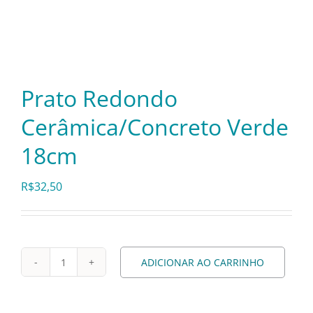
Itens Decorativos
Madeira
Prato Redondo
Cerâmica/Concreto Verde
Melamina
18cm
Mini Porção
R$
32,50
Mobiliário
ADICIONAR AO CARRINHO
Prato
Prata
Redondo
Cerâmica/Concreto