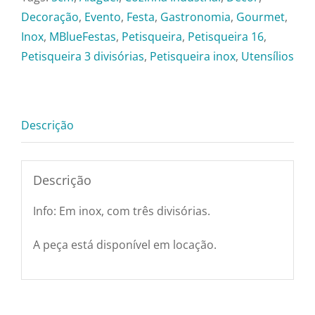
Decoração
,
Evento
,
Festa
,
Gastronomia
,
Gourmet
,
Utensílios e Diversos
Inox
,
MBlueFestas
,
Petisqueira
,
Petisqueira 16
,
Petisqueira 3 divisórias
,
Petisqueira inox
,
Utensílios
Lançamentos
Descrição
Descrição
Info: Em inox, com três divisórias.
A peça está disponível em locação.