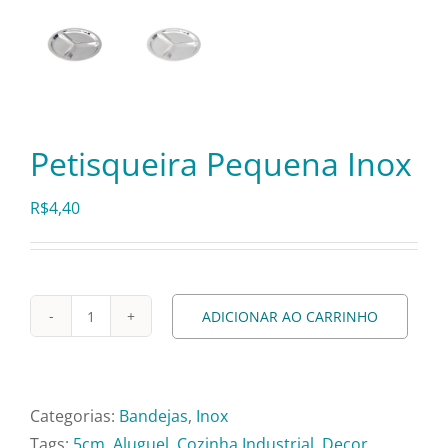
Pratos e Xícaras
Rechauds e Panelas
Saladeiras e Fruteiras
Petisqueira Pequena Inox
R$
4,40
Sousplat
Talheres
ADICIONAR AO CARRINHO
Petisqueira
Toalhas e Guardanapos
Pequena
Inox
Travessas e Bandejas
quantidade
Categorias:
Bandejas
,
Inox
Tags:
5cm
,
Aluguel
,
Cozinha Industrial
,
Decor
,