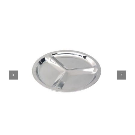
Cozinha Industrial
Itens Decorativos
Madeira
Melamina
Mini Porção
Mobiliário
Prata