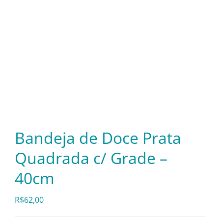
Itens Decorativos
Madeira
Melamina
Mini Porção
Bandeja de Doce Prata
Quadrada c/ Grade –
Mobiliário
40cm
Prata
R$
62,00