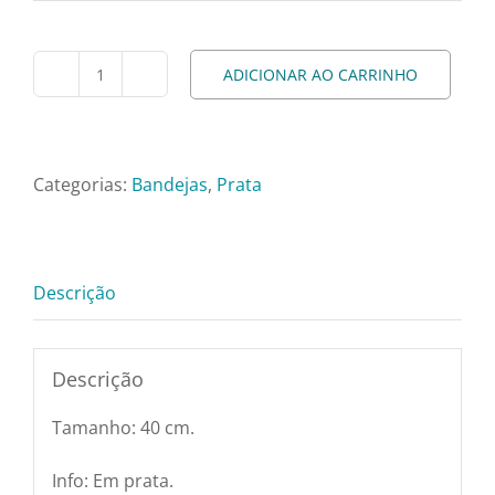
Pratos e Xícaras
ADICIONAR AO CARRINHO
Rechauds e Panelas
Bandeja
de
Doce
Saladeiras e Fruteiras
Prata
Categorias:
Bandejas
,
Prata
Quadrada
Sousplat
c/
Grade
Descrição
Talheres
-
40cm
quantidade
Toalhas e Guardanapos
Descrição
Tamanho: 40 cm.
Travessas e Bandejas
Info: Em prata.