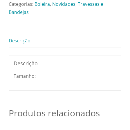
Pratos e Xícaras
Ca1243-
Categorias:
Boleira
,
Novidades
,
Travessas e
116
Bandejas
quantidade
Rechauds e Panela
Descrição
Saladeiras e Frutei
Sousplat
Descrição
Tamanho:
Talheres
Toalhas e Guarda
Produtos relacionados
Travessas e Bande