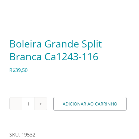
Itens Decorativos
Madeira
Boleira Grande Split
Branca Ca1243-116
Melamina
R$
39,50
Mini Porção
Mobiliário
ADICIONAR AO CARRINHO
Boleira
Grande
Prata
Split
Branca
SKU:
19532