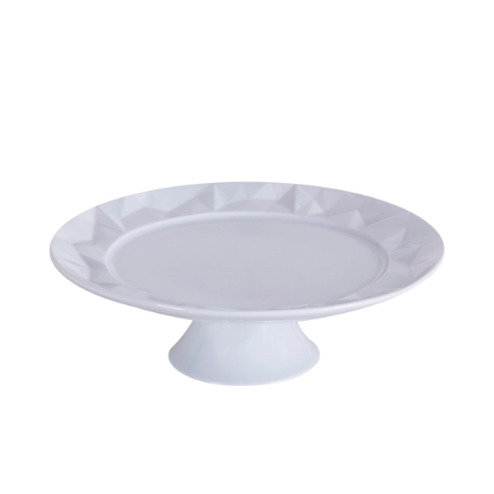
Cozinha Industrial
Itens Decorativos
Madeira
Melamina
Mini Porção
Mobiliário
Prata