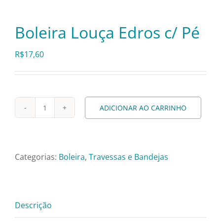
Pratos e Xícaras
Boleira Louça Edros c/ Pé
Rechauds e Panelas
R$
17,60
Saladeiras e Fruteiras
Sousplat
ADICIONAR AO CARRINHO
Boleira
Louça
Talheres
Edros
c/
Categorias:
Boleira
,
Travessas e Bandejas
Pé
Toalhas e Guardanapos
quantidade
Travessas e Bandejas
Descrição