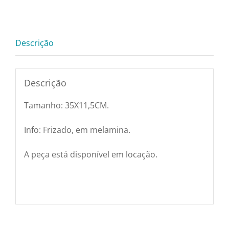
Pratos e Xícaras
-
35X11,5cm
quantidade
Rechauds e Panela
Descrição
Saladeiras e Frutei
Descrição
Tamanho: 35X11,5CM.
Sousplat
Info: Frizado, em melamina.
Talheres
A peça está disponível em locação.
Toalhas e Guarda
Travessas e Bande