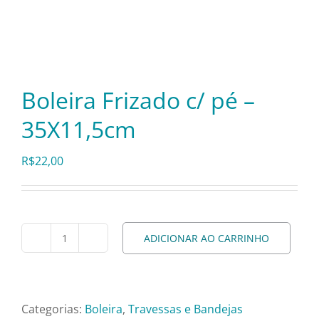
Itens Decorativos
Madeira
Boleira Frizado c/ pé –
35X11,5cm
Melamina
R$
22,00
Mini Porção
Mobiliário
ADICIONAR AO CARRINHO
Boleira
Frizado
Prata
c/
pé
Categorias:
Boleira
,
Travessas e Bandejas