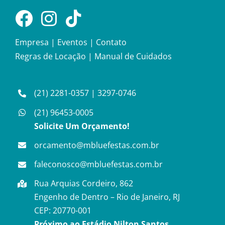
Empresa
|
Eventos
|
Contato
Regras de Locação
|
Manual de Cuidados
(21) 2281-0357
|
3297-0746
(21) 96453-0005
Solicite Um Orçamento!
orcamento@mbluefestas.com.br
faleconosco@mbluefestas.com.br
Rua Arquias Cordeiro, 862
Engenho de Dentro – Rio de Janeiro, RJ
CEP: 20770-001
Próximo ao Estádio Nilton Santos.