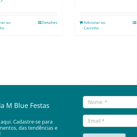
nar ao
Detalhes
Adicionar ao
nho
Carrinho
a M Blue Festas
aqui. Cadastre-se para
amentos, das tendências e
!