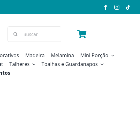
Buscar
resultados
para:
orativos
Madeira
Melamina
Mini Porção
at
Talheres
Toalhas e Guardanapos
ntos