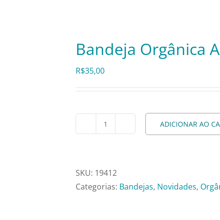
Bandeja Orgânica A
R$
35,00
ADICIONAR AO C
Bandeja
Orgânica
Azul
M
SKU:
19412
-
Categorias:
Bandejas
,
Novidades
,
Orgâ
Fsn(Bjpotm)
quantidade