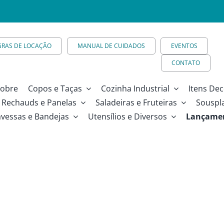
GRAS DE LOCAÇÃO
MANUAL DE CUIDADOS
EVENTOS
CONTATO
obre
Copos e Taças
Cozinha Industrial
Itens Dec
Rechauds e Panelas
Saladeiras e Fruteiras
Souspl
avessas e Bandejas
Utensílios e Diversos
Lançame
Bjpotm)