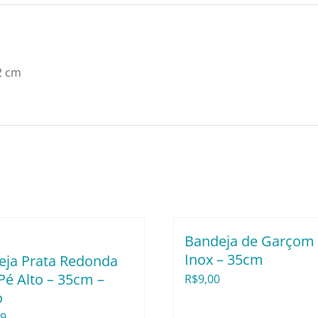
2 cm
Bandeja de Garçom 
Inox – 35cm
eja Prata Redonda
é Alto – 35cm –
R$
9,00
o
99