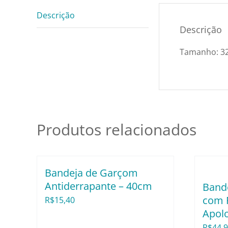
Descrição
Descrição
Tamanho: 3
Produtos relacionados
Bandeja de Garçom
Antiderrapante – 40cm
Band
com P
R$
15,40
Apol
R$
44,