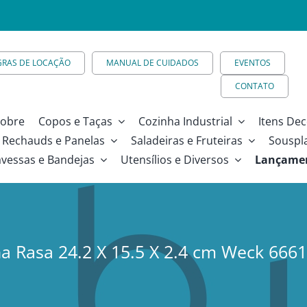
GRAS DE LOCAÇÃO
MANUAL DE CUIDADOS
EVENTOS
CONTATO
obre
Copos e Taças
Cozinha Industrial
Itens Dec
Rechauds e Panelas
Saladeiras e Fruteiras
Souspl
avessas e Bandejas
Utensílios e Diversos
Lançame
a Rasa 24.2 X 15.5 X 2.4 cm Weck 6661