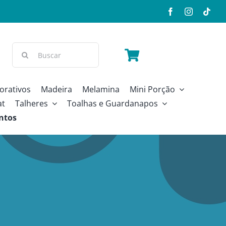
Buscar
resultados
para:
orativos
Madeira
Melamina
Mini Porção
at
Talheres
Toalhas e Guardanapos
ntos