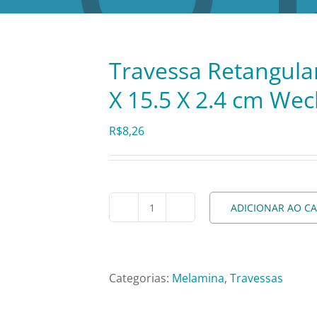
Travessa Retangula
X 15.5 X 2.4 cm We
R$
8,26
ADICIONAR AO C
Travessa
Retangular
de
Melamina
Categorias:
Melamina
,
Travessas
Rasa
24.2