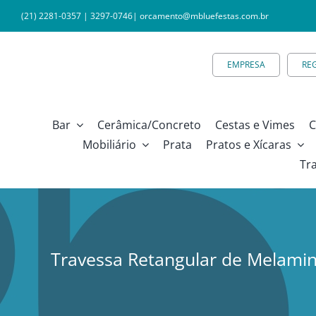
Ir
(21) 2281-0357
|
3297-0746
|
orcamento@mbluefestas.com.br
para
o
EMPRESA
RE
conteúdo
Bar
Cerâmica/Concreto
Cestas e Vimes
C
Mobiliário
Prata
Pratos e Xícaras
Tr
Travessa Retangular de Melamin