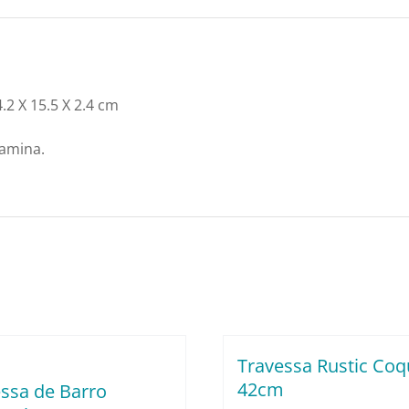
X
15.5
X
2.4
2 X 15.5 X 2.4 cm
cm
lamina.
Weck
6661
quantidade
Travessa Rustic Coq
42cm
ssa de Barro