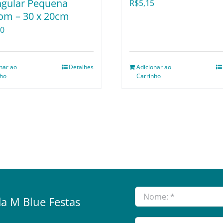
ngular Pequena
R$
5,15
om – 30 x 20cm
20
nar ao
Detalhes
Adicionar ao
nho
Carrinho
a M Blue Festas