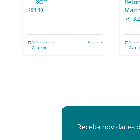
– 18cm
Reta
Marr
R$
8,80
R$
13,
Adicionar ao
Detalhes
Adicio
Carrinho
Carri
Receba novidades d