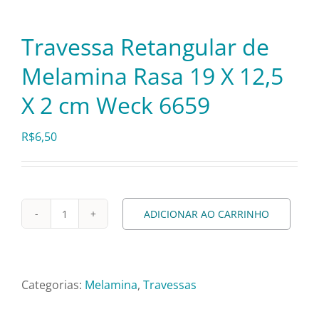
Pratos e Xícaras
Travessa Retangular de
Rechauds e Panelas
Melamina Rasa 19 X 12,5
X 2 cm Weck 6659
Saladeiras e Fruteiras
R$
6,50
Sousplat
Talheres
ADICIONAR AO CARRINHO
Travessa
Retangular
Toalhas e Guardanapos
de
Melamina
Categorias:
Melamina
,
Travessas
Travessas e Bandejas
Rasa