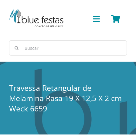
Ir
para
o
Toggle
conteúdo
Navigation
Bar
Buscar
resultados
Cerâmica/Concreto
para:
Cestas e Vimes
Travessa Retangular de
Melamina Rasa 19 X 12,5 X 2 cm
Cobre
Weck 6659
Copos e Taças