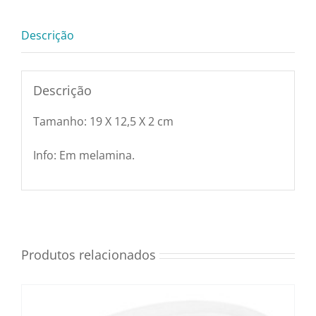
19
Utensílios e Diversos
X
Descrição
12,5
X
Lançamentos
2
Descrição
cm
Tamanho: 19 X 12,5 X 2 cm
Weck
6659
Info: Em melamina.
quantidade
Produtos relacionados