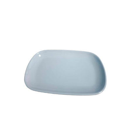
Cozinha Industrial
Itens Decorativos
Madeira
Melamina
Mini Porção
Mobiliário
Prata