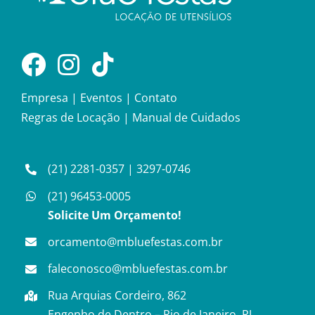
Empresa
|
Eventos
|
Contato
Regras de Locação
|
Manual de Cuidados
(21) 2281-0357
|
3297-0746
(21) 96453-0005
Solicite Um Orçamento!
orcamento@mbluefestas.com.br
faleconosco@mbluefestas.com.br
Rua Arquias Cordeiro, 862
Engenho de Dentro – Rio de Janeiro, RJ