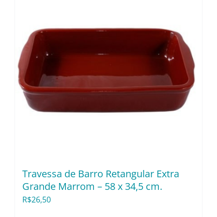
Travessa de Barro Retangular Extra
Grande Marrom – 58 x 34,5 cm.
R$
26,50