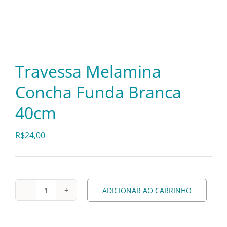
Itens Decorativos
Madeira
Travessa Melamina
Concha Funda Branca
Melamina
40cm
Mini Porção
R$
24,00
Mobiliário
ADICIONAR AO CARRINHO
Travessa
Prata
Melamina
Concha