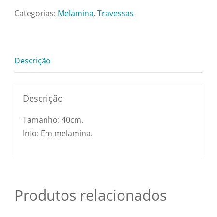
Pratos e Xícaras
Funda
Categorias:
Melamina
,
Travessas
Branca
Rechauds e Panela
40cm
quantidade
Descrição
Saladeiras e Frutei
Descrição
Sousplat
Tamanho: 40cm.
Talheres
Info: Em melamina.
Toalhas e Guarda
Produtos relacionados
Travessas e Bande