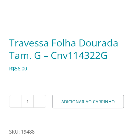
Itens Decorativos
Madeira
Travessa Folha Dourada
Tam. G – Cnv114322G
Melamina
R$
56,00
Mini Porção
Mobiliário
ADICIONAR AO CARRINHO
Travessa
Folha
Prata
Dourada
Tam.
SKU:
19488