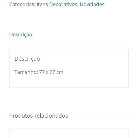
Pratos e Xícaras
G
Categorias:
Itens Decorativos
,
Novidades
-
Cnv114322G
Rechauds e Panela
quantidade
Descrição
Saladeiras e Frutei
Descrição
Sousplat
Tamanho: 77 x 27 cm
Talheres
Toalhas e Guarda
Produtos relacionados
Travessas e Bande