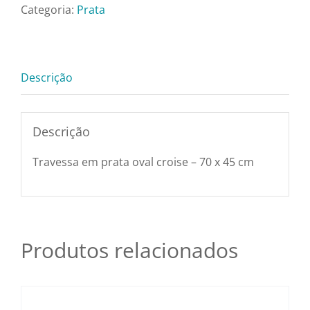
Pratos e Xícaras
Prata
Categoria:
Prata
-
70x45cm
Rechauds e Panelas
quantidade
Descrição
Saladeiras e Fruteiras
Descrição
Sousplat
Travessa em prata oval croise – 70 x 45 cm
Talheres
Toalhas e Guardanapos
Produtos relacionados
Travessas e Bandejas