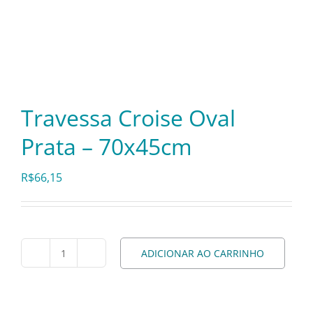
Itens Decorativos
Madeira
Travessa Croise Oval
Melamina
Prata – 70x45cm
R$
66,15
Mini Porção
Mobiliário
ADICIONAR AO CARRINHO
Travessa
Prata
Croise
Oval