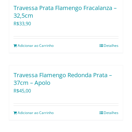
Utensílios e Diversos
Travessa Prata Flamengo Fracalanza –
32,5cm
R$
33,90
Lançamentos
Adicionar ao Carrinho
Detalhes
Travessa Flamengo Redonda Prata –
37cm – Apolo
R$
45,00
Adicionar ao Carrinho
Detalhes