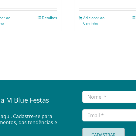
nar ao
Detalhes
Adicionar ao
nho
Carrinho
a M Blue Festas
aqui. Cadastre-se para
amentos, das tendências e
!
CADASTRAR