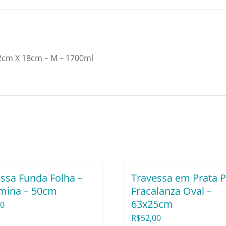
X
18cm
-
M
cm X 18cm – M – 1700ml
–
1700ml
quantidade
ssa Funda Folha –
Travessa em Prata P
mina – 50cm
Fracalanza Oval –
63x25cm
00
R$
52,00