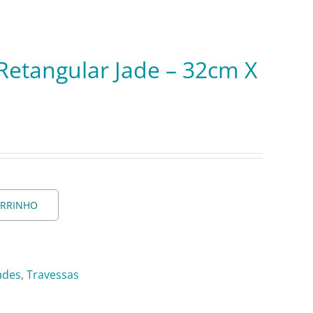
Retangular Jade – 32cm X
ARRINHO
ades
,
Travessas