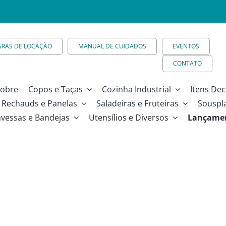
GRAS DE LOCAÇÃO
MANUAL DE CUIDADOS
EVENTOS
CONTATO
obre
Copos e Taças
Cozinha Industrial
Itens Dec
Rechauds e Panelas
Saladeiras e Fruteiras
Souspl
avessas e Bandejas
Utensílios e Diversos
Lançame
ade – 32cm X 18cm – M – 1700ml