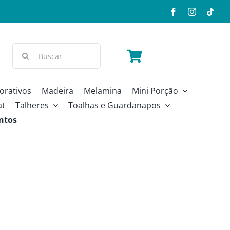
Buscar
resultados
para:
orativos
Madeira
Melamina
Mini Porção
at
Talheres
Toalhas e Guardanapos
ntos