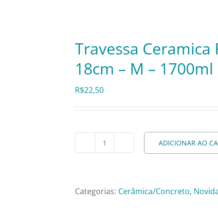
Travessa Ceramica 
18cm – M – 1700ml
R$
22,50
ADICIONAR AO C
Travessa
Ceramica
Retangular
Jade
Categorias:
Cerâmica/Concreto
,
Novid
–
32cm