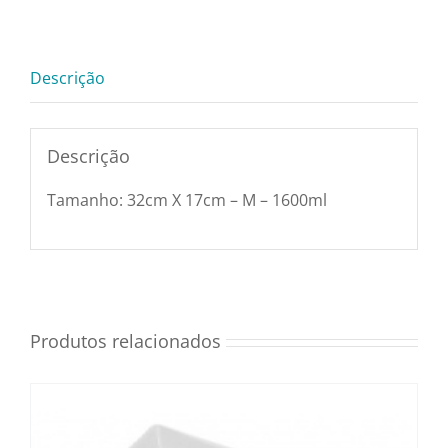
32cm
Utensílios e Diversos
X
17cm
Descrição
-
Lançamentos
M
–
Descrição
1600ml
Tamanho: 32cm X 17cm – M – 1600ml
quantidade
Produtos relacionados