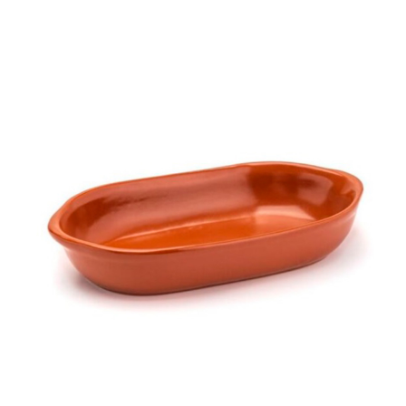
Cozinha Industrial
Itens Decorativos
Madeira
Melamina
Mini Porção
Mobiliário
Prata