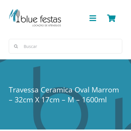
Ir
para
o
Toggle
conteúdo
Navigation
Bar
Buscar
resultados
Cerâmica/Concreto
para:
Cestas e Vimes
Travessa Ceramica Oval Marrom
Cobre
– 32cm X 17cm – M – 1600ml
Copos e Taças