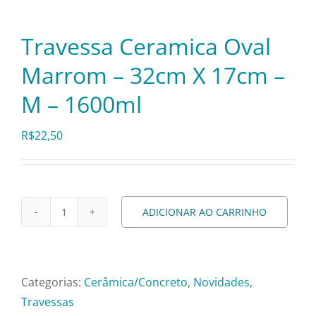
Pratos e Xícaras
Travessa Ceramica Oval
Rechauds e Panelas
Marrom – 32cm X 17cm –
M – 1600ml
Saladeiras e Fruteiras
R$
22,50
Sousplat
Talheres
ADICIONAR AO CARRINHO
Travessa
Ceramica
Toalhas e Guardanapos
Oval
Marrom
Categorias:
Cerâmica/Concreto
,
Novidades
,
Travessas e Bandejas
–
Travessas