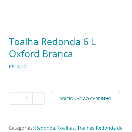
Itens Decorativos
Madeira
Toalha Redonda 6 L
Oxford Branca
Melamina
R$
14,20
Mini Porção
Mobiliário
ADICIONAR AO CARRINHO
Toalha
Redonda
Prata
6
L
Categorias:
Redonda
,
Toalhas
,
Toalhas Redonda de