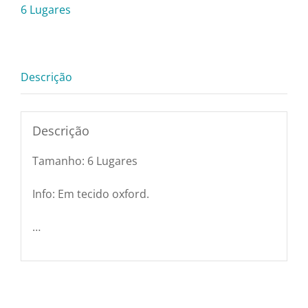
Pratos e Xícaras
Oxford
6 Lugares
Branca
quantidade
Rechauds e Panela
Descrição
Saladeiras e Frutei
Descrição
Sousplat
Tamanho: 6 Lugares
Talheres
Info: Em tecido oxford.
…
Toalhas e Guarda
Travessas e Bande