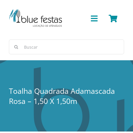
Ir
para
o
Toggle
conteúdo
Navigation
Bar
Buscar
resultados
Cerâmica/Concreto
para:
Cestas e Vimes
Toalha Quadrada Adamascada
Cobre
Rosa – 1,50 X 1,50m
Copos e Taças