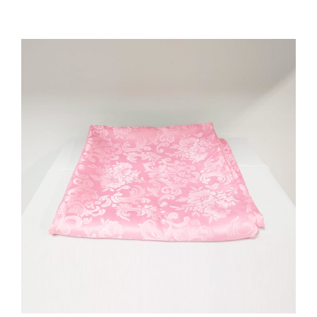
Cozinha Industrial
Itens Decorativos
Madeira
Melamina
Mini Porção
Mobiliário
Prata