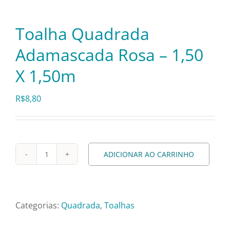
Pratos e Xícaras
Toalha Quadrada
Rechauds e Panelas
Adamascada Rosa – 1,50
X 1,50m
Saladeiras e Fruteiras
R$
8,80
Sousplat
Talheres
ADICIONAR AO CARRINHO
Toalha
Quadrada
Toalhas e Guardanapos
Adamascada
Rosa
Categorias:
Quadrada
,
Toalhas
Travessas e Bandejas
-