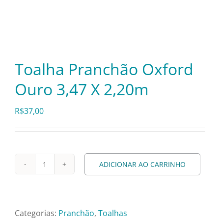
Itens Decorativos
Madeira
Toalha Pranchão Oxford
Ouro 3,47 X 2,20m
Melamina
R$
37,00
Mini Porção
Mobiliário
ADICIONAR AO CARRINHO
Toalha
Pranchão
Prata
Oxford
Ouro
Categorias:
Pranchão
,
Toalhas