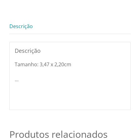
Pratos e Xícaras
3,47
X
2,20m
Rechauds e Panela
Descrição
quantidade
Saladeiras e Frutei
Descrição
Tamanho: 3,47 x 2,20cm
Sousplat
…
Talheres
Toalhas e Guarda
Travessas e Bande
Produtos relacionados