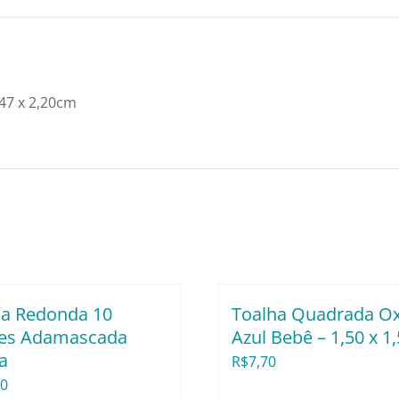
X
2,20m
quantidade
47 x 2,20cm
ha Redonda 10
Toalha Quadrada O
res Adamascada
Azul Bebê – 1,50 x 1
a
R$
7,70
50