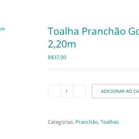
Toalha Pranchão Go
2,20m
R$
37,00
ADICIONAR AO C
Toalha
Pranchão
Gorgurinho
Vinho
Categorias:
Pranchão
,
Toalhas
-
3,47