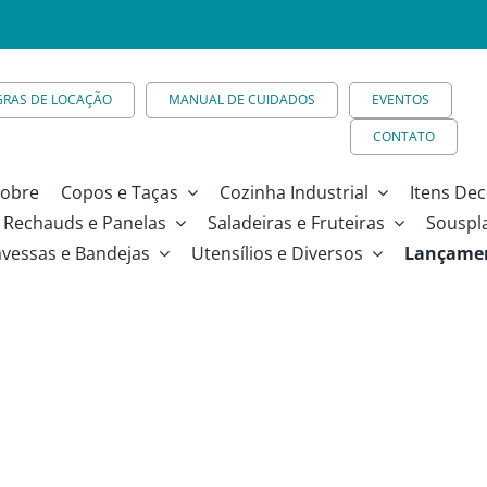
GRAS DE LOCAÇÃO
MANUAL DE CUIDADOS
EVENTOS
CONTATO
obre
Copos e Taças
Cozinha Industrial
Itens Dec
Rechauds e Panelas
Saladeiras e Fruteiras
Souspl
avessas e Bandejas
Utensílios e Diversos
Lançame
ho – 3,47 X 2,20m