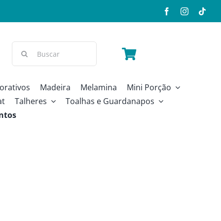
Buscar
resultados
para:
orativos
Madeira
Melamina
Mini Porção
at
Talheres
Toalhas e Guardanapos
ntos