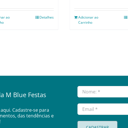
nar ao
Detalhes
Adicionar ao
nho
Carrinho
a M Blue Festas
aqui. Cadastre-se para
amentos, das tendências e
!
CADASTRAR