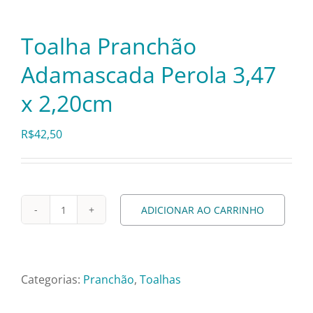
Pratos e Xícaras
Toalha Pranchão
Rechauds e Panelas
Adamascada Perola 3,47
x 2,20cm
Saladeiras e Fruteiras
R$
42,50
Sousplat
Talheres
ADICIONAR AO CARRINHO
Toalha
Pranchão
Toalhas e Guardanapos
Adamascada
Perola
Categorias:
Pranchão
,
Toalhas
Travessas e Bandejas
3,47