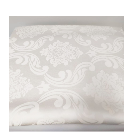
Cozinha Industrial
Itens Decorativos
Madeira
Melamina
Mini Porção
Mobiliário
Prata