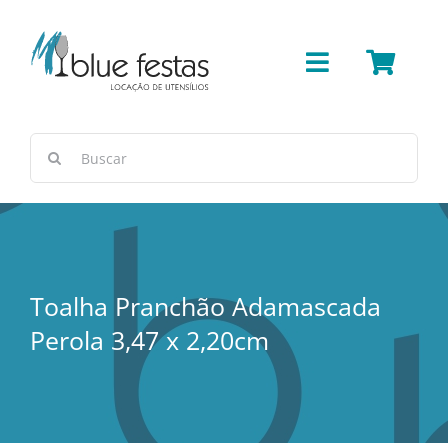
Ir
para
o
Toggle
conteúdo
Navigation
Bar
Buscar
resultados
Cerâmica/Concreto
para:
Cestas e Vimes
Toalha Pranchão Adamascada
Cobre
Perola 3,47 x 2,20cm
Copos e Taças