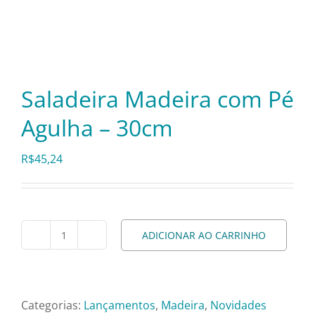
Itens Decorativos
Madeira
Saladeira Madeira com Pé
Agulha – 30cm
Melamina
R$
45,24
Mini Porção
Mobiliário
ADICIONAR AO CARRINHO
Saladeira
Madeira
Prata
com
Pé
Categorias:
Lançamentos
,
Madeira
,
Novidades