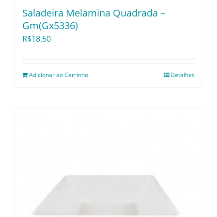
Utensílios e Diversos
Saladeira Melamina Quadrada –
Gm(Gx5336)
R$
18,50
Lançamentos
Adicionar ao Carrinho
Detalhes