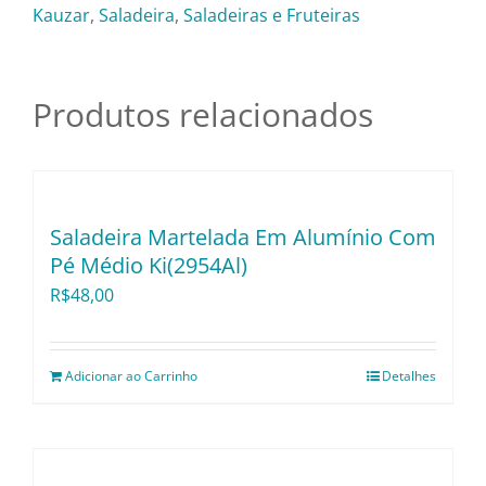
Pratos e Xícaras
Agulha
Kauzar
,
Saladeira
,
Saladeiras e Fruteiras
-
30cm
Rechauds e Panelas
quantidade
Produtos relacionados
Saladeiras e Fruteiras
Sousplat
Saladeira Martelada Em Alumínio Com
Pé Médio Ki(2954Al)
R$
48,00
Talheres
Toalhas e Guardanapos
Adicionar ao Carrinho
Detalhes
Travessas e Bandejas