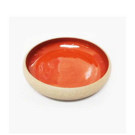
Cozinha Industrial
Itens Decorativos
Madeira
Melamina
Mini Porção
Mobiliário
Prata