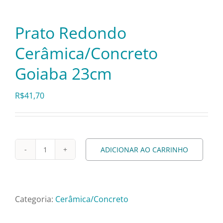
Pratos e Xícaras
Prato Redondo
Rechauds e Panelas
Cerâmica/Concreto
Goiaba 23cm
Saladeiras e Fruteiras
R$
41,70
Sousplat
Talheres
ADICIONAR AO CARRINHO
Prato
Redondo
Toalhas e Guardanapos
Cerâmica/Concreto
Goiaba
Categoria:
Cerâmica/Concreto
Travessas e Bandejas
23cm