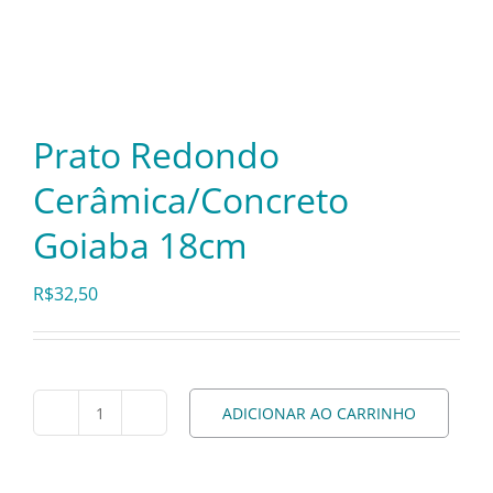
Itens Decorativos
Madeira
Prato Redondo
Cerâmica/Concreto
Melamina
Goiaba 18cm
Mini Porção
R$
32,50
Mobiliário
ADICIONAR AO CARRINHO
Prato
Prata
Redondo
Cerâmica/Concreto