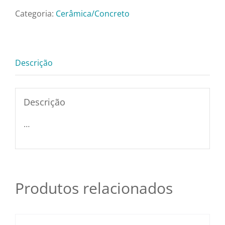
Pratos e Xícaras
Goiaba
Categoria:
Cerâmica/Concreto
18cm
Rechauds e Panelas
quantidade
Descrição
Saladeiras e Fruteiras
Descrição
Sousplat
…
Talheres
Toalhas e Guardanapos
Produtos relacionados
Travessas e Bandejas