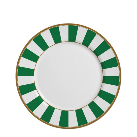
Cozinha Industrial
Itens Decorativos
Madeira
Melamina
Mini Porção
Mobiliário
Prata