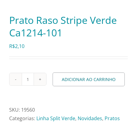
Pratos e Xícaras
Prato Raso Stripe Verde
Rechauds e Panelas
Ca1214-101
Saladeiras e Fruteiras
R$
2,10
Sousplat
ADICIONAR AO CARRINHO
Prato
Talheres
Raso
Stripe
Toalhas e Guardanapos
Verde
SKU:
19560
Ca1214-
Categorias:
Linha Split Verde
,
Novidades
,
Pratos
101
Travessas e Bandejas
quantidade