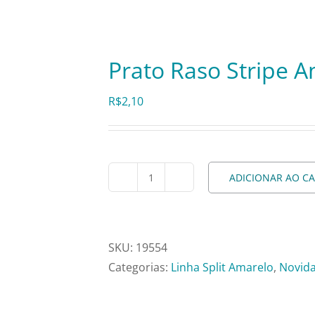
Prato Raso Stripe 
R$
2,10
ADICIONAR AO C
Prato
Raso
Stripe
Amarelo
SKU:
19554
Ca1210-
Categorias:
Linha Split Amarelo
,
Novid
101
quantidade