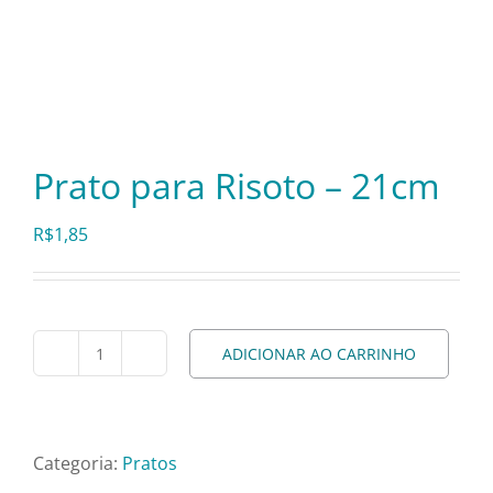
Itens Decorativos
Madeira
Prato para Risoto – 21cm
Melamina
R$
1,85
Mini Porção
ADICIONAR AO CARRINHO
Mobiliário
Prato
para
Risoto
Prata
-
Categoria:
Pratos
21cm