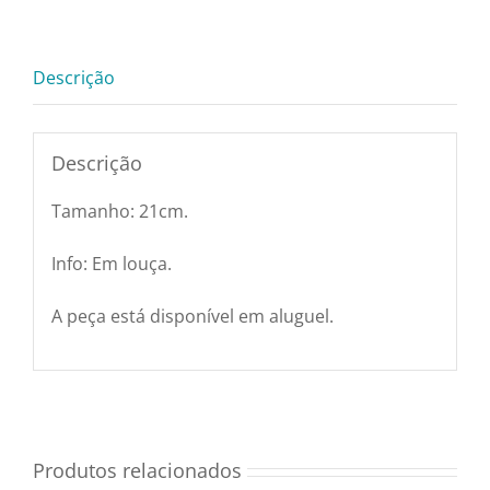
Pratos e Xícaras
quantidade
Descrição
Rechauds e Panela
Saladeiras e Frutei
Descrição
Tamanho: 21cm.
Sousplat
Info: Em louça.
Talheres
A peça está disponível em aluguel.
Toalhas e Guarda
Travessas e Bande
Produtos relacionados