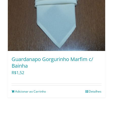
Guardanapo Gorgurinho Marfim c/
Bainha
R$
1,52
Adicionar ao Carrinho
Detalhes