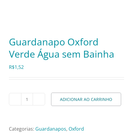
Itens Decorativos
Madeira
Guardanapo Oxford
Verde Água sem Bainha
Melamina
R$
1,52
Mini Porção
Mobiliário
ADICIONAR AO CARRINHO
Guardanapo
Oxford
Prata
Verde
Água
Categorias:
Guardanapos
,
Oxford