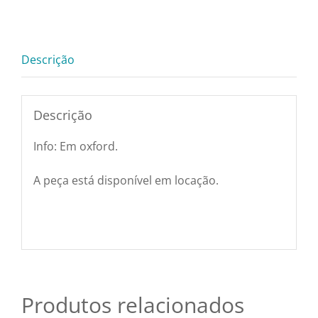
Pratos e Xícaras
sem
Bainha
quantidade
Rechauds e Panela
Descrição
Saladeiras e Frutei
Descrição
Info: Em oxford.
Sousplat
A peça está disponível em locação.
Talheres
Toalhas e Guarda
Travessas e Bande
Produtos relacionados