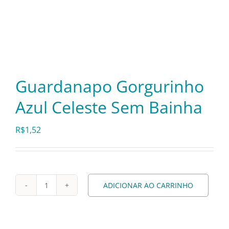
Itens Decorativos
Madeira
Guardanapo Gorgurinho
Melamina
Azul Celeste Sem Bainha
R$
1,52
Mini Porção
Mobiliário
ADICIONAR AO CARRINHO
Guardanapo
Prata
Gorgurinho
Azul