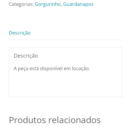
Pratos e Xícaras
Celeste
Categorias:
Gorgurinho
,
Guardanapos
Sem
Bainha
Rechauds e Panela
quantidade
Descrição
Saladeiras e Frutei
Descrição
Sousplat
A peça está disponível em locação.
Talheres
Toalhas e Guarda
Produtos relacionados
Travessas e Bande