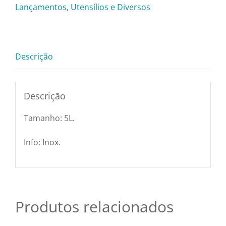
Pratos e Xícaras
–
Lançamentos
,
Utensílios e Diversos
5L
quantidade
Rechauds e Panela
Descrição
Saladeiras e Frutei
Descrição
Sousplat
Tamanho: 5L.
Talheres
Info: Inox.
Toalhas e Guarda
Produtos relacionados
Travessas e Bande