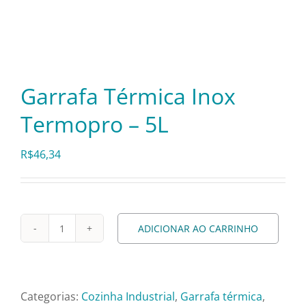
Itens Decorativos
Madeira
Garrafa Térmica Inox
Termopro – 5L
Melamina
R$
46,34
Mini Porção
Mobiliário
ADICIONAR AO CARRINHO
Garrafa
Térmica
Prata
Inox
Termopro
Categorias:
Cozinha Industrial
,
Garrafa térmica
,