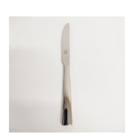
Cozinha Industrial
Itens Decorativos
Madeira
Melamina
Mini Porção
Mobiliário
Prata