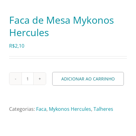
Pratos e Xícaras
Faca de Mesa Mykonos
Rechauds e Panelas
Hercules
Saladeiras e Fruteiras
R$
2,10
Sousplat
ADICIONAR AO CARRINHO
Faca
Talheres
de
Mesa
Toalhas e Guardanapos
Mykonos
Categorias:
Faca
,
Mykonos Hercules
,
Talheres
Hercules
quantidade
Travessas e Bandejas