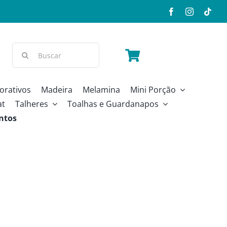
Buscar
resultados
para:
orativos
Madeira
Melamina
Mini Porção
at
Talheres
Toalhas e Guardanapos
ntos