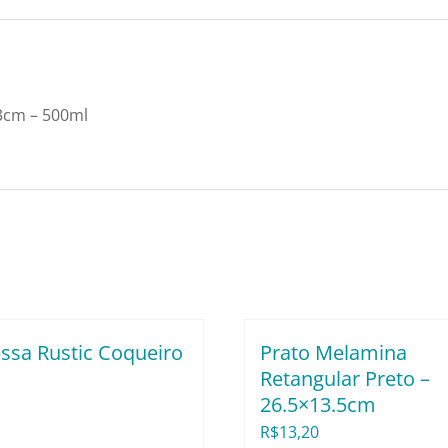
13cm
–
500ml
quantidade
3cm – 500ml
ssa Rustic Coqueiro
Prato Melamina
m
Retangular Preto –
26.5×13.5cm
R$
13,20