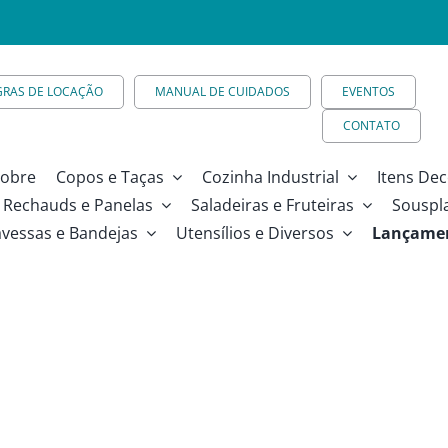
GRAS DE LOCAÇÃO
MANUAL DE CUIDADOS
EVENTOS
CONTATO
obre
Copos e Taças
Cozinha Industrial
Itens Dec
Rechauds e Panelas
Saladeiras e Fruteiras
Souspl
avessas e Bandejas
Utensílios e Diversos
Lançame
m – 13cm – 500ml