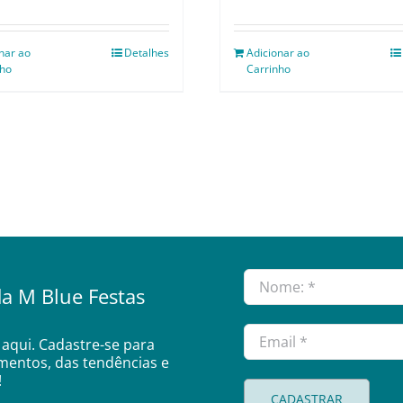
nar ao
Detalhes
Adicionar ao
nho
Carrinho
a M Blue Festas
aqui. Cadastre-se para
amentos, das tendências e
!
CADASTRAR