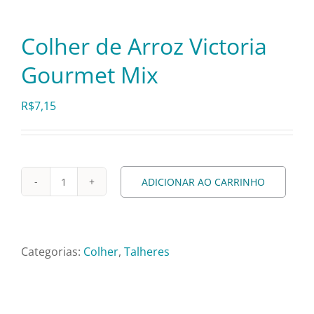
Pratos e Xícaras
Colher de Arroz Victoria
Rechauds e Panelas
Gourmet Mix
Saladeiras e Fruteiras
R$
7,15
Sousplat
ADICIONAR AO CARRINHO
Colher
Talheres
de
Arroz
Toalhas e Guardanapos
Victoria
Categorias:
Colher
,
Talheres
Gourmet
Mix
Travessas e Bandejas
quantidade