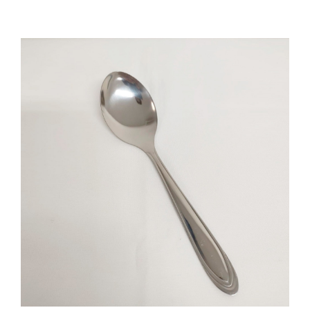
Cozinha Industrial
Itens Decorativos
Madeira
Melamina
Mini Porção
Mobiliário
Prata