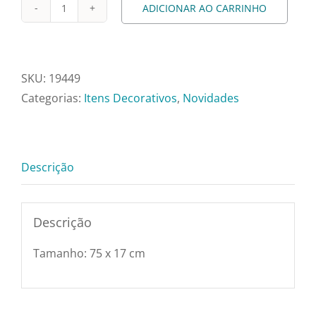
Pratos e Xícaras
ADICIONAR AO CARRINHO
Centro
Mesa
Rechauds e Panela
Calha
Vento
SKU:
19449
Preto
Categorias:
Itens Decorativos
,
Novidades
Saladeiras e Frutei
B.
Dourado
Sousplat
75
Descrição
x
Talheres
17
cm
Descrição
-
Toalhas e Guarda
Tamanho: 75 x 17 cm
Ad56510B
quantidade
Travessas e Bande