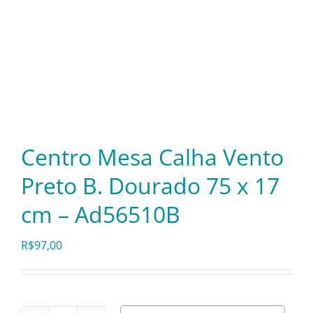
Itens Decorativos
Madeira
Melamina
Centro Mesa Calha Vento
Preto B. Dourado 75 x 17
Mini Porção
cm – Ad56510B
Mobiliário
R$
97,00
Prata