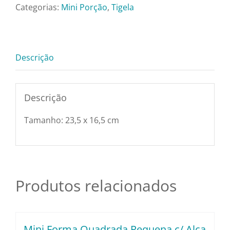
Pratos e Xícaras
-
Categorias:
Mini Porção
,
Tigela
Lv(2503Tr)
quantidade
Rechauds e Panela
Descrição
Saladeiras e Frutei
Descrição
Sousplat
Tamanho: 23,5 x 16,5 cm
Talheres
Toalhas e Guarda
Produtos relacionados
Travessas e Bande
Mini Forma Quadrada Pequena c/ Alça