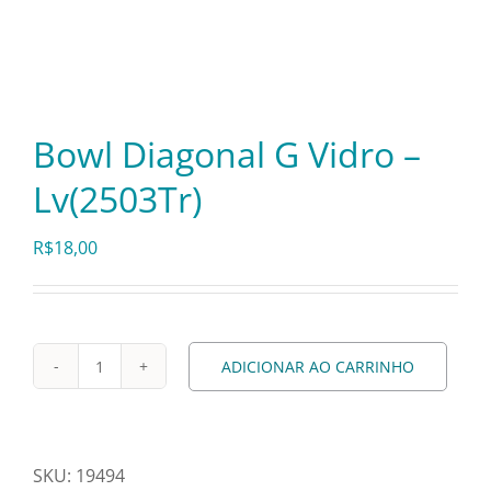
Itens Decorativos
Madeira
Bowl Diagonal G Vidro –
Lv(2503Tr)
Melamina
R$
18,00
Mini Porção
Mobiliário
ADICIONAR AO CARRINHO
Bowl
Diagonal
Prata
G
Vidro
SKU:
19494