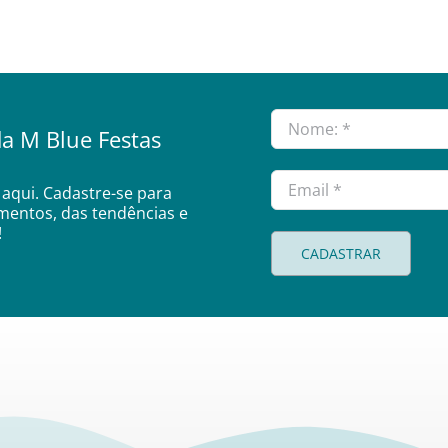
a M Blue Festas
aqui. Cadastre-se para
amentos, das tendências e
!
CADASTRAR