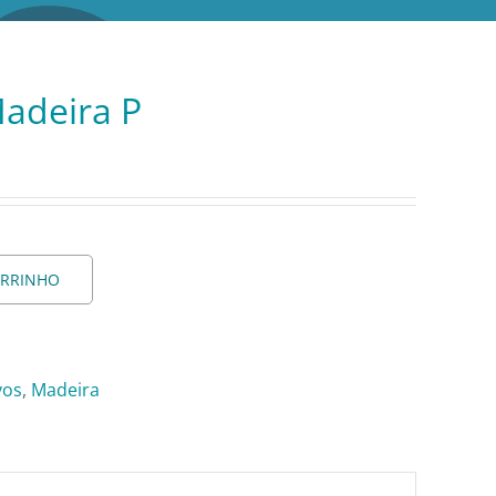
Madeira P
ARRINHO
vos
,
Madeira