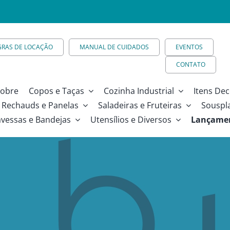
GRAS DE LOCAÇÃO
MANUAL DE CUIDADOS
EVENTOS
CONTATO
obre
Copos e Taças
Cozinha Industrial
Itens Dec
Rechauds e Panelas
Saladeiras e Fruteiras
Souspl
avessas e Bandejas
Utensílios e Diversos
Lançame