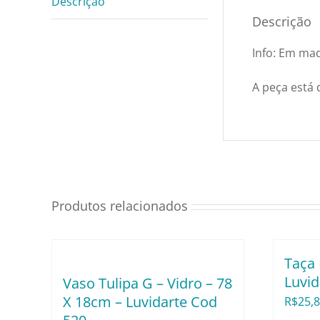
Descrição
Descrição
Info: Em mad
A peça está 
Produtos relacionados
Taça
Luvid
Vaso Tulipa G – Vidro – 78
X 18cm – Luvidarte Cod
R$
25,