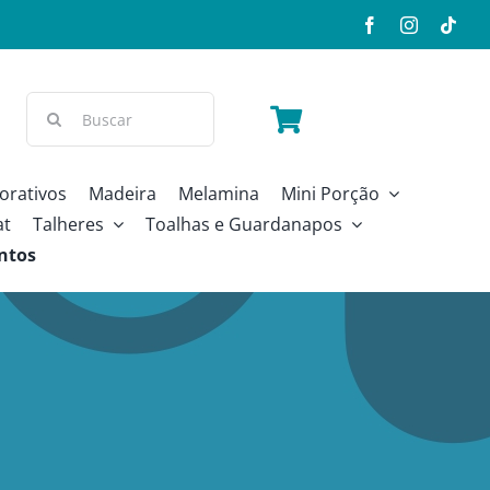
Buscar
resultados
para:
orativos
Madeira
Melamina
Mini Porção
at
Talheres
Toalhas e Guardanapos
ntos