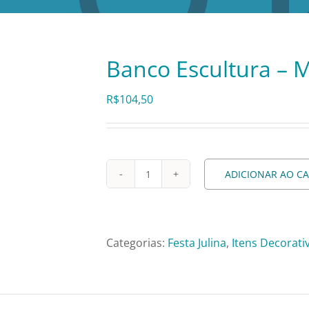
Banco Escultura – 
R$
104,50
ADICIONAR AO C
Banco
Escultura
-
Madeira
Categorias:
Festa Julina
,
Itens Decorati
P
quantidade