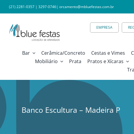
Ir
(21) 2281-0357
|
3297-0746
|
orcamento@mbluefestas.com.br
para
o
EMPRESA
RE
conteúdo
Bar
Cerâmica/Concreto
Cestas e Vimes
C
Mobiliário
Prata
Pratos e Xícaras
Tr
Banco Escultura – Madeira P