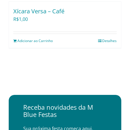
Pratos e Xícaras
Xícara Versa – Café
R$
1,00
Rechauds e Panelas
Saladeiras e Fruteiras
Adicionar ao Carrinho
Detalhes
Sousplat
Talheres
Toalhas e Guardanapos
Receba novidades da M
Blue Festas
Travessas e Bandejas
Sua próxima festa começa aqui.