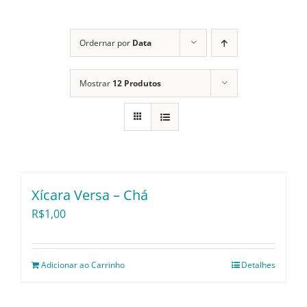
Itens Decorativos
Ordernar por
Data
Mostrar
12 Produtos
Madeira
Melamina
Mini Porção
Xícara Versa – Chá
R$
1,00
Mobiliário
Adicionar ao Carrinho
Detalhes
Prata