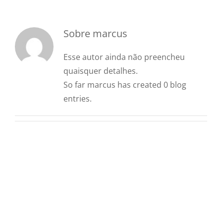
Cozinha Industrial
Sobre
marcus
Itens Decorativos
Esse autor ainda não preencheu
Madeira
quaisquer detalhes.
So far marcus has created 0 blog
entries.
Melamina
Mini Porção
Mobiliário
Prata