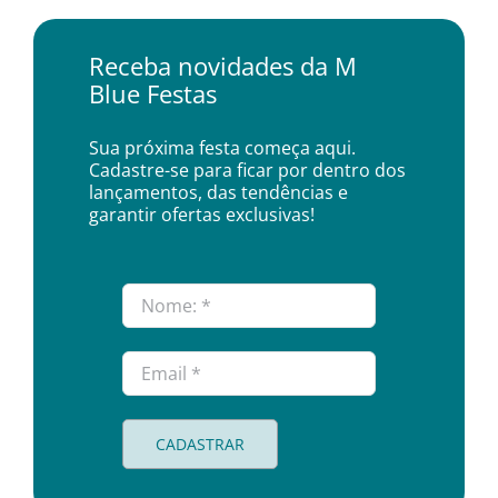
Pratos e Xícaras
Receba novidades da M
Blue Festas
Rechauds e Panelas
Sua próxima festa começa aqui.
Saladeiras e Fruteiras
Cadastre-se para ficar por dentro dos
lançamentos, das tendências e
garantir ofertas exclusivas!
Sousplat
Talheres
Toalhas e Guardanapos
CADASTRAR
Travessas e Bandejas