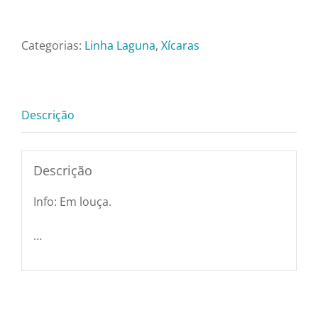
Laguna
Pratos e Xícaras
-
Chá
Categorias:
Linha Laguna
,
Xícaras
Rechauds e Panelas
quantidade
Saladeiras e Fruteiras
Descrição
Sousplat
Descrição
Talheres
Info: Em louça.
…
Toalhas e Guardanapos
Travessas e Bandejas