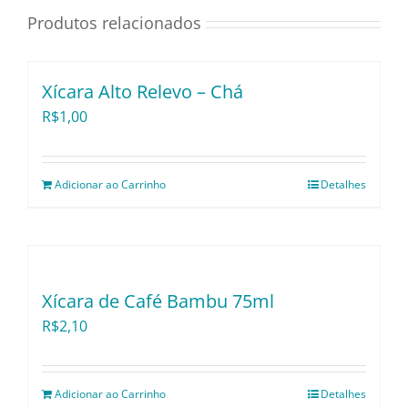
Utensílios e Diversos
Produtos relacionados
Lançamentos
Xícara Alto Relevo – Chá
R$
1,00
Adicionar ao Carrinho
Detalhes
Xícara de Café Bambu 75ml
R$
2,10
Adicionar ao Carrinho
Detalhes