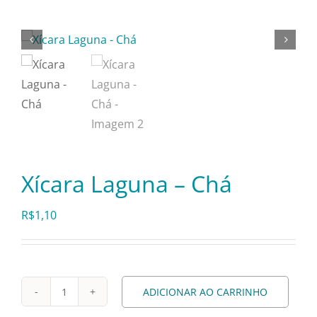
Itens Decorativos
Madeira
Melamina
Xícara Laguna – Chá
Mini Porção
R$
1,10
Mobiliário
Prata
ADICIONAR AO CARRINHO
Xícara