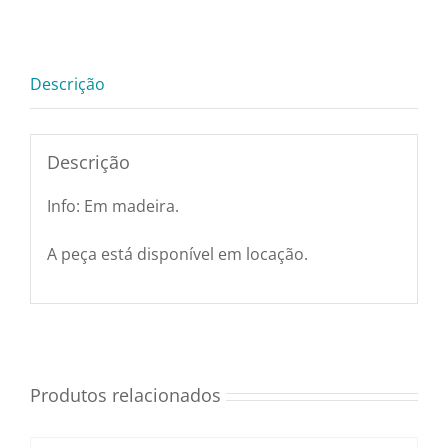
Pratos e Xícaras
Madeira
quantidade
Rechauds e Panelas
Descrição
Saladeiras e Fruteiras
Descrição
Info: Em madeira.
Sousplat
A peça está disponível em locação.
Talheres
Toalhas e Guardanapos
Produtos relacionados
Travessas e Bandejas