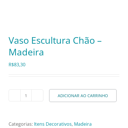
Itens Decorativos
Madeira
Vaso Escultura Chão –
Madeira
Melamina
R$
83,30
Mini Porção
Mobiliário
ADICIONAR AO CARRINHO
Vaso
Escultura
Prata
Chão
-
Categorias:
Itens Decorativos
,
Madeira