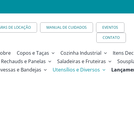
GRAS DE LOCAÇÃO
MANUAL DE CUIDADOS
EVENTOS
CONTATO
obre
Copos e Taças
Cozinha Industrial
Itens Dec
Rechauds e Panelas
Saladeiras e Fruteiras
Souspl
avessas e Bandejas
Utensílios e Diversos
Lançame
300cm