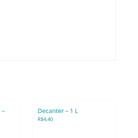
 –
Decanter – 1 L
R$
4,40