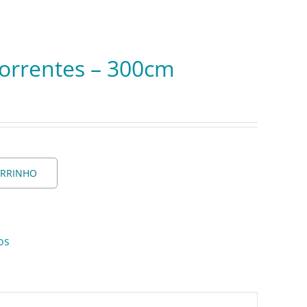
 Correntes – 300cm
ARRINHO
os