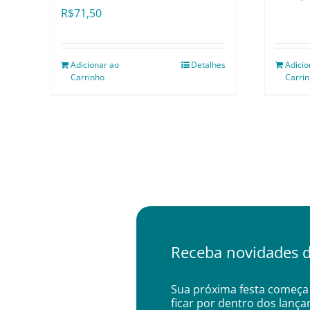
R$
71,50
Adicionar ao
Detalhes
Adicio
Carrinho
Carri
Receba novidades d
Sua próxima festa começa 
ficar por dentro dos lanç