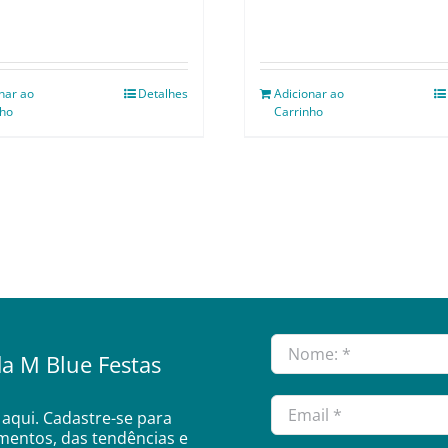
nar ao
Detalhes
Adicionar ao
nho
Carrinho
a M Blue Festas
aqui. Cadastre-se para
amentos, das tendências e