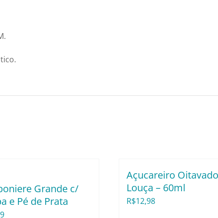
M.
tico.
Açucareiro Oitavado
Louça – 60ml
oniere Grande c/
 e Pé de Prata
R$
12,98
89