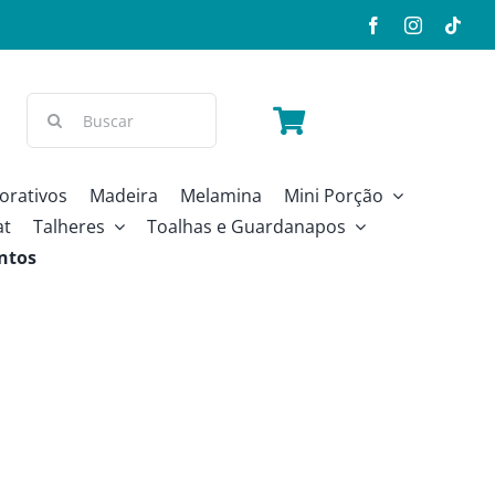
Buscar
resultados
para:
orativos
Madeira
Melamina
Mini Porção
at
Talheres
Toalhas e Guardanapos
ntos