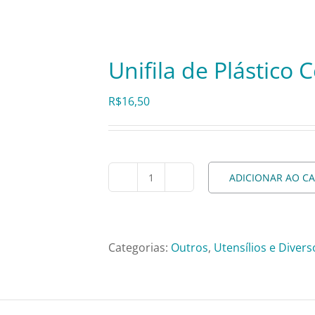
Unifila de Plástico
R$
16,50
ADICIONAR AO C
Unifila
de
Plástico
Correntes
Categorias:
Outros
,
Utensílios e Divers
–
300cm
quantidade